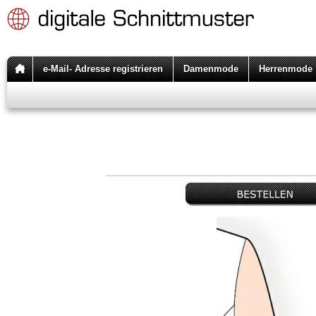
e-Mail- Adresse registrieren
Damenmode
Herrenmode