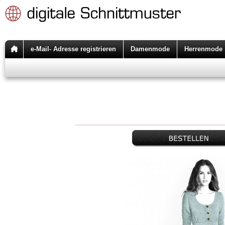
e-Mail- Adresse registrieren
Damenmode
Herrenmode